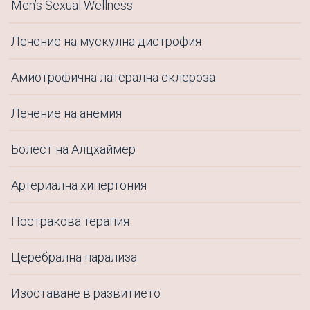
Men’s Sexual Wellness
Адрес
Киев, Украйна, ул. Метрологична, 40а, 03143
Лечение на мускулна дистрофия
Ние в социалните мрежи
Амиотрофична латерална склероза
Facebook
YouTube
Instagram
Лечение на анемия
Болест на Алцхаймер
Артериална хипертония
Постракова терапия
Церебрална парализа
Изоставане в развитието