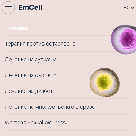
SR
BG
CN
Лечения:
Меню
Начало
Нашите постижения
Терапия против остаряване
За нас
Лечения
Лечение на аутизъм
Blog
Пресцентър
Лечение на сърцето
Издателска дейност
Патенти
Лечение на диабет
Контакти
Лечение на множествена склероза
Контакти
M:
+38 068 889 8989
Women’s Sexual Wellness
infocenter@emcell.com
WhatsApp
/
Viber