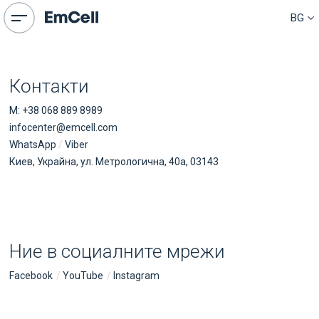
SR
BG
CN
Меню
Контакти
Начало
Нашите постижения
M:
+38 068 889 8989
За нас
infocenter@emcell.com
Лечения
WhatsApp
/
Viber
Blog
Киев, Украйна, ул. Метрологична, 40а, 03143
Пресцентър
Издателска дейност
Патенти
Контакти
Ние в социалните мрежи
Контакти
M:
+38 068 889 8989
Facebook
YouTube
Instagram
infocenter@emcell.com
WhatsApp
/
Viber