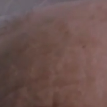
اتصل بنا
القائمة
الرئيسية
جوال :
00380684327234
infocenter@emcell.com
قصص نا
WhatsApp
/
Viber
من نحن
العلاجات
Blog
اين نوجد
المركز ا
40a Metrolohichna street​, ​​​Kyiv ​​
الأبحاث 
03143,​ Ukraine
براءات ا
اتصل بنا